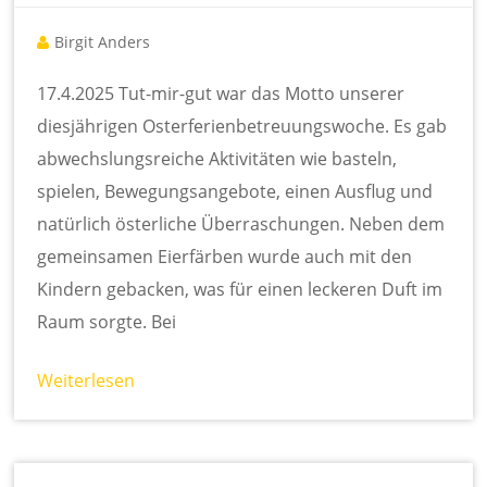
te
l
S
Birgit Anders
c
17.4.2025 Tut-mir-gut war das Motto unserer
h
ul
diesjährigen Osterferienbetreuungswoche. Es gab
e
abwechslungsreiche Aktivitäten wie basteln,
spielen, Bewegungsangebote, einen Ausflug und
natürlich österliche Überraschungen. Neben dem
gemeinsamen Eierfärben wurde auch mit den
Kindern gebacken, was für einen leckeren Duft im
Raum sorgte. Bei
Weiterlesen