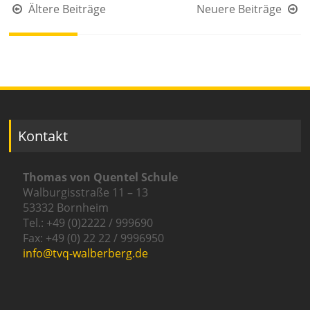
Beitragsnavigation
Ältere Beiträge
Neuere Beiträge
Kontakt
Thomas von Quentel Schule
Walburgisstraße 11 – 13
53332 Bornheim
Tel.: +49 (0)2222 / 999690
Fax: +49 (0) 22 22 / 9996950
info@tvq-walberberg.de