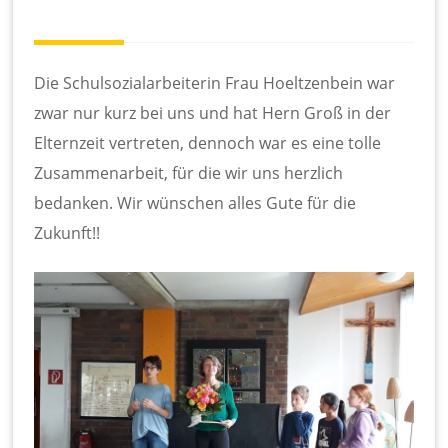
te
l
S
c
Die Schulsozialarbeiterin Frau Hoeltzenbein war
h
ul
zwar nur kurz bei uns und hat Hern Groß in der
e
Elternzeit vertreten, dennoch war es eine tolle
Zusammenarbeit, für die wir uns herzlich
bedanken. Wir wünschen alles Gute für die
Zukunft!!