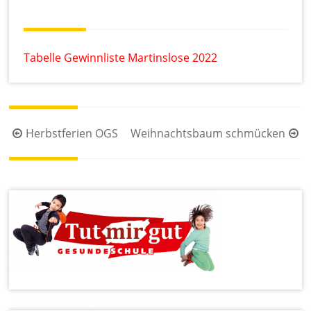
te
l
S
c
Tabelle Gewinnliste Martinslose 2022
h
ul
e
Beitragsnavigation
Herbstferien OGS
Weihnachtsbaum schmücken