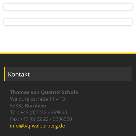
Kontakt
Thomas von Quentel Schule
Walburgisstraße 11 – 13
53332 Bornheim
Tel.: +49 (0)2222 / 999690
Fax: +49 (0) 22 22 / 9996950
info@tvq-walberberg.de