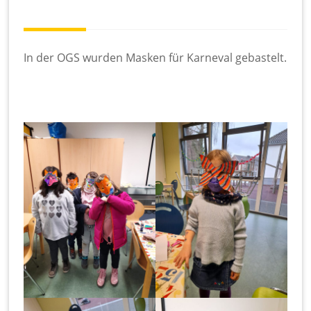
te
l
S
c
In der OGS wurden Masken für Karneval gebastelt.
h
ul
e