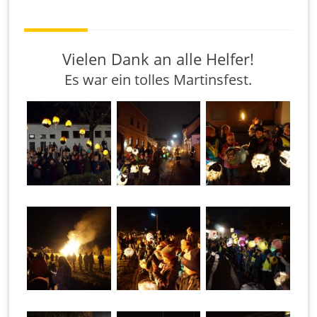
te
l
S
c
Vielen Dank an alle Helfer!
h
Es war ein tolles Martinsfest.
ul
e