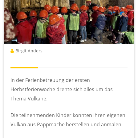
te
l
S
c
h
ul
e
Birgit Anders
In der Ferienbetreuung der ersten
Herbstferienwoche drehte sich alles um das
Thema Vulkane.
Die teilnehmenden Kinder konnten ihren eigenen
Vulkan aus Pappmache herstellen und anmalen.